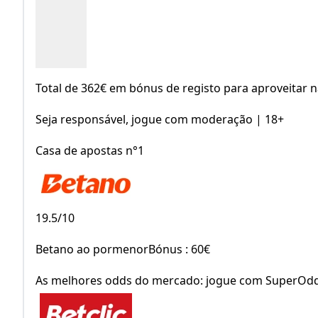
Total de 362€ em bónus de registo para aproveitar 
Seja responsável, jogue com moderação | 18+
Casa de apostas n°1
19.5/10
Betano ao pormenorBónus : 60€
As melhores odds do mercado: jogue com SuperOdds