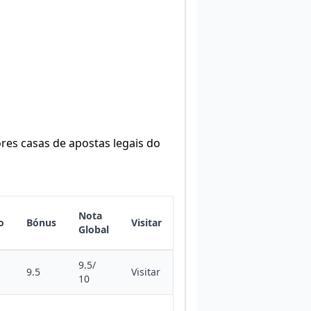
res casas de apostas legais do
Nota
o
Bónus
Visitar
Global
9.5/
9.5
Visitar
10