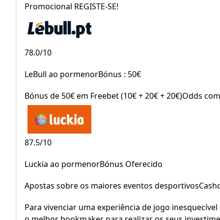
Promocional REGISTE-SE!
78.0/10
LeBull ao pormenorBónus : 50€
Bónus de 50€ em Freebet (10€ + 20€ + 20€)Odds com
87.5/10
Luckia ao pormenorBónus Oferecido
Apostas sobre os maiores eventos desportivosCasho
Para vivenciar uma experiência de jogo inesquecíve
o melhor bookmaker para realizar os seus investime