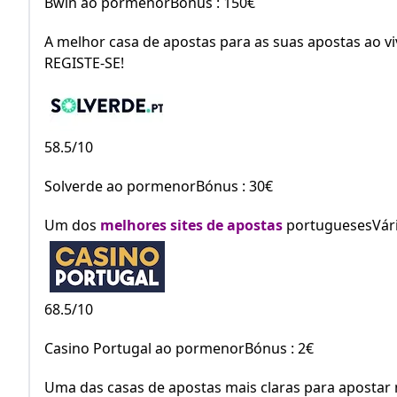
Bwin ao pormenorBónus : 150€
A melhor casa de apostas para as suas apostas ao 
REGISTE-SE!
58.5/10
Solverde ao pormenorBónus : 30€
Um dos
melhores sites de apostas
portuguesesVári
68.5/10
Casino Portugal ao pormenorBónus : 2€
Uma das casas de apostas mais claras para apostar