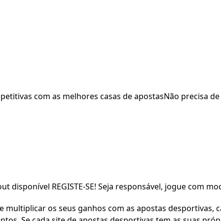
petitivas com as melhores casas de apostasNão precisa d
ut disponível REGISTE-SE! Seja responsável, jogue com mo
l e multiplicar os seus ganhos com as apostas desportivas,
ntos. Se cada site de apostas desportivas tem as suas pró