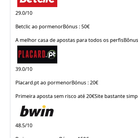
29.0/10
Betclic ao pormenorBónus : 50€
A melhor casa de apostas para todos os perfisBônus
39.0/10
Placard.pt ao pormenorBónus : 20€
Primeira aposta sem risco até 20€Site bastante simp
48.5/10