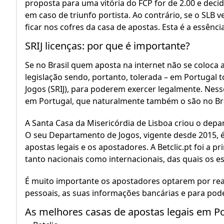
proposta para uma vitória do FCP for de 2.00 e deci
em caso de triunfo portista. Ao contrário, se o SLB 
ficar nos cofres da casa de apostas. Esta é a essênc
SRIJ licenças: por que é importante?
Se no Brasil quem aposta na internet não se coloca a
legislação sendo, portanto, tolerada – em Portugal
Jogos (SRIJ), para poderem exercer legalmente. Nes
em Portugal, que naturalmente também o são no Bra
A Santa Casa da Misericórdia de Lisboa criou o depa
O seu Departamento de Jogos, vigente desde 2015, é 
apostas legais e os apostadores. A Betclic.pt foi a 
tanto nacionais como internacionais, das quais os 
É muito importante os apostadores optarem por rea
pessoais, as suas informações bancárias e para pode
As melhores casas de apostas legais em P