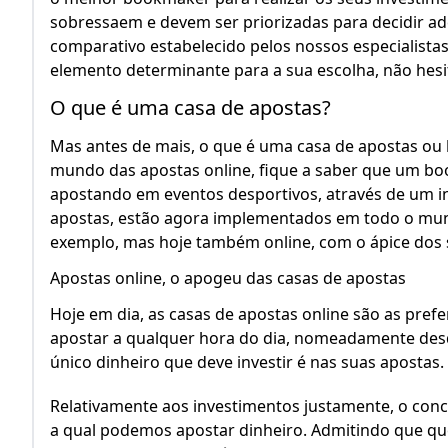
sobressaem e devem ser priorizadas para decidir a
comparativo estabelecido pelos nossos especialistas,
elemento determinante para a sua escolha, não hes
O que é uma casa de apostas?
Mas antes de mais, o que é uma casa de apostas ou
mundo das apostas online, fique a saber que um boo
apostando em eventos desportivos, através de um inv
apostas, estão agora implementados em todo o mund
exemplo, mas hoje também online, com o ápice dos sí
Apostas online, o apogeu das casas de apostas
Hoje em dia, as casas de apostas online são as prefe
apostar a qualquer hora do dia, nomeadamente desde
único dinheiro que deve investir é nas suas apostas.
Relativamente aos investimentos justamente, o conc
a qual podemos apostar dinheiro. Admitindo que quei