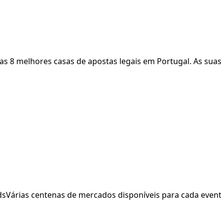
nas 8 melhores casas de apostas legais em Portugal. As sua
Várias centenas de mercados disponíveis para cada event