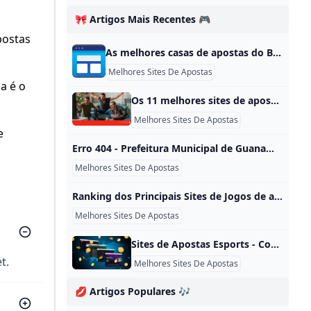
🎀 Artigos Mais Recentes 🎮
postas
As melhores casas de apostas do Brasil em 2024 Conheça as melhores casas de apostas esportivas no Brasil de acordo com a análise do Clube da Aposta. Veja também os melhores bônus em 2024 Bet365 é confiável? Bônus até R$500 APOSTAR Pinnacle é confiável? Aposte com melhores odds APOSTAR Betfair é confiável? Até R$600 em apostas grátis! APOSTAR Betano é confiável? Bônus de 100% até R$1000 APOSTAR Casa de Apostas é confiável? Bônus de 100% até R$200 APOSTAR Ao longo dos nossos mais de 10 anos no mercado de apostas, já participamos de uma série de eventos e pesquisas com nossos usuários que nos permitiram eleger alguns fatores que são os critérios considerados como os mais relevantes entre os apostadores brasileiros para escolher e avaliar cada casa de apostas.
Melhores Sites De Apostas
a é o
Os 11 melhores sites de apostas em Portugal - C-Studio - Jornal Record Nunca foi tão fácil fazer apostas desportivas. Fazem parte da lista dos melhores sites de apostas em Portugal nomes como a Betano e a ESC Online. Assinar E-Paper NotificaçõesDeseja receber notificaçõesCancelarContinuar Newsletter Iniciativas Entrar Assine já Nunca foi tão fácil fazer apostas desportivas. Fazem parte da lista dos melhores sites de apostas em Portugal nomes como a Betano e a ESC Online. O indicador mais revelador da viabilidade dos sites de apostas legais é a sua segurança.
Melhores Sites De Apostas
e
Erro 404 - Prefeitura Municipal de Guanambi - Site Oficial Site Oficial Prefeitura Municipal de Guanambi - Bahia, Gestão 2021-2024 Acessibilidade Leitor de tela Fale com a Prefeitura A Cidade Prefeito Vice-prefeito Vereadores Intendentes e Prefeitos Fotos Vídeos Áudios Notícias Diário Oficial e-SIC Ouvidoria Acesso à Informação Licitações Editais Editais Diversos Contratos Publicações Obras Públicas Municipais Carta de Serviço Transporte Escolar Servidores Diárias e Passagens Mapa do Site Nota Fiscal eletrônica Certidão Negativa de Débito TCM - Consulta Publica Perguntas Frequentes
Melhores Sites De Apostas
Ranking dos Principais Sites de Jogos de apostas em - fevereiro 2025 Similarweb O ranking completo de sites de Jogos de apostas: clique aqui para acessar gratuitamente uma lista com os principais sites de Jogos de apostas do mundo, classificados por tráfego e engajamento bet.br está classificado como número 1, sendo o site mais popular na categoria de Jogos de apostas em fevereiro 2025. O tempo médio que os usuários passam no site é de 00:14:28 minutos e eles veem, em média, 15.56 páginas por visita.
Melhores Sites De Apostas
Sites de Apostas Esports - Como escolher o melhor para você ▷ Escolha o melhor site de apostas esports de acordo com o seu perfil. Saiba aqui os critérios para escolher entre as melhores casa de apostas em esports. Tudo depende do tipo de apostador que você é e da sua experiência nesse ramo. Porém, há critérios a serem mantidos, e nós analisamos padrões que devem estar presentes para que uma casa de apostas seja confiável, e de fato possa estar entre as melhores opções para você.
t.
Melhores Sites De Apostas
💋 Artigos Populares 🎶