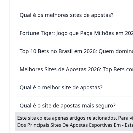
Qual é os melhores sites de apostas?
Fortune Tiger: Jogo que Paga Milhões em 20
Top 10 Bets no Brasil em 2026: Quem domin
Melhores Sites de Apostas 2026: Top Bets co
Qual é o melhor site de apostas?
Qual é o site de apostas mais seguro?
Este site coleta apenas artigos relacionados. Para vis
Dos Principais Sites De Apostas Esportivas Em - E