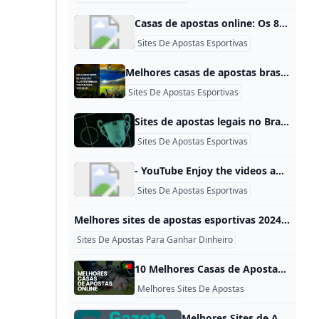
Casas de apostas online: Os 8 melhores sites legais (2024) Total de 362€ em bónus de registo para aproveitar nas 8 melhores casas de apostas legais em Portugal. As suas apostas online começam aqui! Seja responsável, jogue com moderação | 18+ Casa de apostas n°119.5/10 Betano ao pormenorBónus : 60€ As melhores odds do mercado: jogue com SuperOddsVárias centenas de mercados disponíveis para cada evento REGISTE-SE! 29.0/10 Betclic ao pormenorBónus : 50€ A melhor casa de apostas para todos os perfisBônus exclusivo de 50€ em vez de 20€ REGISTE-SE!
Sites De Apostas Esportivas
Melhores casas de apostas brasileiras 2024: Platataformas Confiáveis e Seguras! Os melhores sites de apostas brasileiros sao: Betano, bet365, Novibet, Stake e 1win. Confira ranking completo e aposte com bonus? Acesse! Conheça os melhores sites de apostas de futebol e outros esportes. Encontre opções com bônus e que pagam! As melhores casas de apostas brasileiras de Outubro 2024 oferecem odds competitivas, variedade de opções de apostas e plataformas fáceis de usar para uma experiência super divertida e desafiadora. Conheça agora nessa review o melhor site de apostas futebol e plataforma de jogos de aposta!
Sites De Apostas Esportivas
Sites de apostas legais no Brasil: Entenda as regras e opções Goal.com Brasil Saiba como funcionam os sites de apostas legais no Brasil, quais as regras e as melhores marcas do setor. As apostas esportivas foram legalizadas no Brasil com a Lei nº 13.756/2018. No entanto, o mercado não foi regulamentado até o momento. Isso quer dizer que o Governo Federal ainda não pulicou quais são as regras que vão definir o funcionamento do setor no país. Então, os apostadores brasileiros permanecem em uma zona cinzenta.
Sites De Apostas Esportivas
- YouTube Enjoy the videos and music you love, upload original content, and share it all with friends, family, and the world on YouTube.
Sites De Apostas Esportivas
Melhores sites de apostas esportivas 2024 - Top 10 Plataformas Para Apostar Veja a lista atualizada dos melhores sites de apostas 2024 e saiba qual dessas empresas é a melhor para você apostar em seu esporte preferido. Nos últimos anos, o público brasileiro se acostumou a encontrar propagandas dos mais diversos sites de apostas em seu dia a dia. Seja em jogos de futebol, na internet ou até em outdoors, dezenas de plataformas tentam conquistar a atenção dos novos clientes. Mas quais são os melhores sites de apostas do Brasil?
Sites De Apostas Para Ganhar Dinheiro
10 Melhores Casas de Apostas Online em Portugal 2024 Preparado para descobrir as melhores casas de apostas online de Portugal? Então, tens de ver esta lista que preparámos com base em desportos y ofertas. BeSoccerhá 3 meses463| Tempo de leitura: minutos 10 Melhores Casas de Apostas Online em Portugal 2024. BeSoccer Preparado para descobrir as melhores casas de apostas online de Portugal? Então, tens de ver esta lista que preparámos com base em desportos y ofertas. - Lamabet: Melhor casa de apostas desportivas em Portugal
Melhores Sites De Apostas
Melhores Sites de Apostas em 2024 +40 Opções Confiáveis Confira o ranking Gazeta Esportiva dos melhores sites de apostas em 2024! Entenda as vantagens de cada site por meio de nossa review exclusiva. O nosso ranking dos melhores sites de apostas esportivas levou em consideração a opinião e a experiência dos nossos especialistas, que entendem as demandas de apostadores novatos e experientes, bem como as armadilhas que devem ser evitadas. De forma resumida, consideramos os melhores sites aqueles que prezam pela segurança em primeiro lugar, oferecendo bônus competitivos, funcionalidades vantajosas e uma seleção de mercados variada.