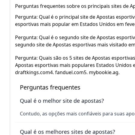
Perguntas frequentes sobre os principais sites de 
Pergunta: Qual é o principal site de Apostas esport
esportivas mais popular em Estados Unidos em feve
Pergunta: Qual é o segundo site de Apostas esporti
segundo site de Apostas esportivas mais visitado e
Pergunta: Quais são os 5 sites de Apostas esportiv
Apostas esportivas mais populares Estados Unidos e
draftkings.com4. fanduel.com5. mybookie.ag.
Perguntas frequentes
Qual é o melhor site de apostas?
Contudo, as opções mais confiáveis para suas apos
Qual é os melhores sites de apostas?