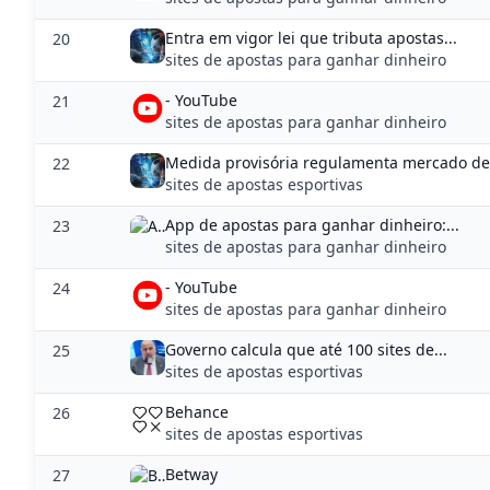
Entra em vigor lei que tributa apostas...
20
sites de apostas para ganhar dinheiro
- YouTube
21
sites de apostas para ganhar dinheiro
Medida provisória regulamenta mercado de.
22
sites de apostas esportivas
App de apostas para ganhar dinheiro:...
23
sites de apostas para ganhar dinheiro
- YouTube
24
sites de apostas para ganhar dinheiro
Governo calcula que até 100 sites de...
25
sites de apostas esportivas
Behance
26
sites de apostas esportivas
Betway
27