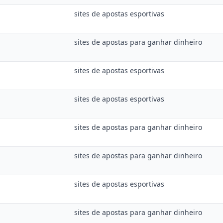
sites de apostas esportivas
sites de apostas para ganhar dinheiro
sites de apostas esportivas
sites de apostas esportivas
sites de apostas para ganhar dinheiro
sites de apostas para ganhar dinheiro
sites de apostas esportivas
sites de apostas para ganhar dinheiro