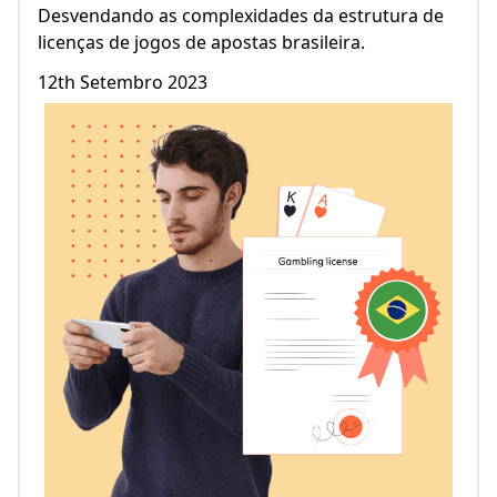
Desvendando as complexidades da estrutura de
licenças de jogos de apostas brasileira.
12th Setembro 2023