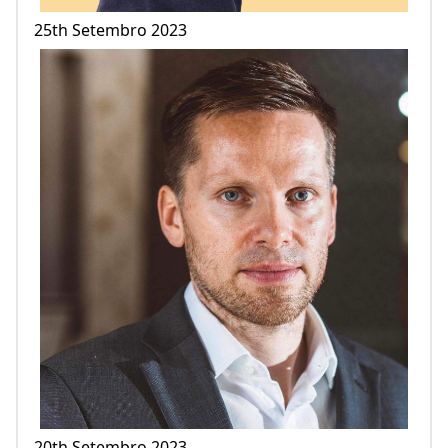
25th Setembro 2023
20th Setembro 2023