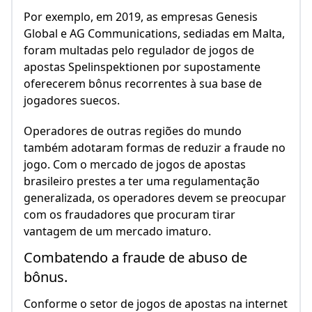
Por exemplo, em 2019, as empresas Genesis
Global e AG Communications, sediadas em Malta,
foram multadas pelo regulador de jogos de
apostas Spelinspektionen por supostamente
oferecerem bônus recorrentes à sua base de
jogadores suecos.
Operadores de outras regiões do mundo
também adotaram formas de reduzir a fraude no
jogo. Com o mercado de jogos de apostas
brasileiro prestes a ter uma regulamentação
generalizada, os operadores devem se preocupar
com os fraudadores que procuram tirar
vantagem de um mercado imaturo.
Combatendo a fraude de abuso de
bônus.
Conforme o setor de jogos de apostas na internet