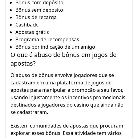
Bônus com depósito
Bônus sem depósito
Bônus de recarga
Cashback
Apostas grátis
Programa de recompensas
Bônus por indicação de um amigo
O que é abuso de bônus em jogos de
apostas?
O abuso de bônus envolve jogadores que se
cadastram em uma plataforma de jogos de
apostas para manipular a promoção a seu favor,
usando injustamente os incentivos promocionais
destinados a jogadores do casino que ainda não
se cadastraram.
Existem comunidades de apostas que procuram
explorar esses bônus. Essa atividade tem vários