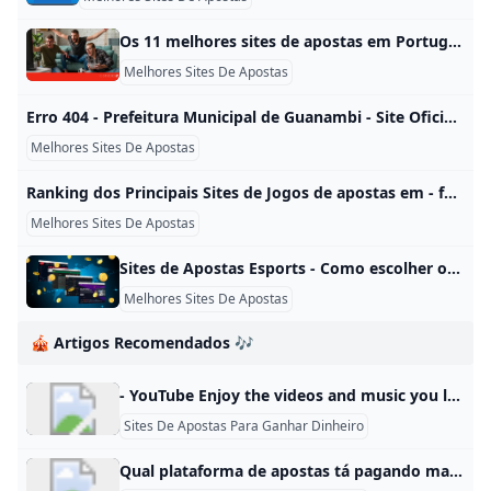
Os 11 melhores sites de apostas em Portugal - C-Studio - Jornal Record Nunca foi tão fácil fazer apostas desportivas. Fazem parte da lista dos melhores sites de apostas em Portugal nomes como a Betano e a ESC Online. Assinar E-Paper NotificaçõesDeseja receber notificaçõesCancelarContinuar Newsletter Iniciativas Entrar Assine já Nunca foi tão fácil fazer apostas desportivas. Fazem parte da lista dos melhores sites de apostas em Portugal nomes como a Betano e a ESC Online. O indicador mais revelador da viabilidade dos sites de apostas legais é a sua segurança.
Melhores Sites De Apostas
Erro 404 - Prefeitura Municipal de Guanambi - Site Oficial Site Oficial Prefeitura Municipal de Guanambi - Bahia, Gestão 2021-2024 Acessibilidade Leitor de tela Fale com a Prefeitura A Cidade Prefeito Vice-prefeito Vereadores Intendentes e Prefeitos Fotos Vídeos Áudios Notícias Diário Oficial e-SIC Ouvidoria Acesso à Informação Licitações Editais Editais Diversos Contratos Publicações Obras Públicas Municipais Carta de Serviço Transporte Escolar Servidores Diárias e Passagens Mapa do Site Nota Fiscal eletrônica Certidão Negativa de Débito TCM - Consulta Publica Perguntas Frequentes
Melhores Sites De Apostas
Ranking dos Principais Sites de Jogos de apostas em - fevereiro 2025 Similarweb O ranking completo de sites de Jogos de apostas: clique aqui para acessar gratuitamente uma lista com os principais sites de Jogos de apostas do mundo, classificados por tráfego e engajamento bet.br está classificado como número 1, sendo o site mais popular na categoria de Jogos de apostas em fevereiro 2025. O tempo médio que os usuários passam no site é de 00:14:28 minutos e eles veem, em média, 15.56 páginas por visita.
Melhores Sites De Apostas
Sites de Apostas Esports - Como escolher o melhor para você ▷ Escolha o melhor site de apostas esports de acordo com o seu perfil. Saiba aqui os critérios para escolher entre as melhores casa de apostas em esports. Tudo depende do tipo de apostador que você é e da sua experiência nesse ramo. Porém, há critérios a serem mantidos, e nós analisamos padrões que devem estar presentes para que uma casa de apostas seja confiável, e de fato possa estar entre as melhores opções para você.
Melhores Sites De Apostas
🎪 Artigos Recomendados 🎶
- YouTube Enjoy the videos and music you love, upload original content, and share it all with friends, family, and the world on YouTube.
Sites De Apostas Para Ganhar Dinheiro
Qual plataforma de apostas tá pagando mais? 1. Betmotion - Diversos métodos de pagamentos rápidos. Para quem quer saber qual casa de aposta paga mais, Betmotion é uma das concorrentes ao título.