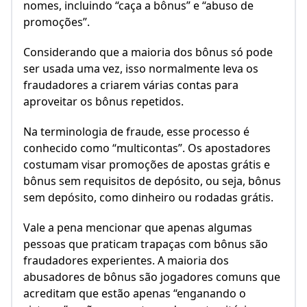
nomes, incluindo “caça a bônus” e “abuso de
promoções”.
Considerando que a maioria dos bônus só pode
ser usada uma vez, isso normalmente leva os
fraudadores a criarem várias contas para
aproveitar os bônus repetidos.
Na terminologia de fraude, esse processo é
conhecido como “multicontas”. Os apostadores
costumam visar promoções de apostas grátis e
bônus sem requisitos de depósito, ou seja, bônus
sem depósito, como dinheiro ou rodadas grátis.
Vale a pena mencionar que apenas algumas
pessoas que praticam trapaças com bônus são
fraudadores experientes. A maioria dos
abusadores de bônus são jogadores comuns que
acreditam que estão apenas “enganando o