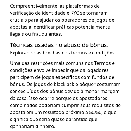
Compreensivelmente, as plataformas de
verificação de identidade e KYC se tornaram
cruciais para ajudar os operadores de jogos de
apostas a identificar práticas potencialmente
ilegais ou fraudulentas.
Técnicas usadas no abuso de bônus.
Explorando as brechas nos termos e condições.
Uma das restrições mais comuns nos Termos e
condições envolve impedir que os jogadores
participem de jogos específicos com fundos de
bônus. Os jogos de blackjack e pôquer costumam
ser excluídos dos bônus devido à menor margem
da casa. Isso ocorre porque os apostadores
combinados poderiam cumprir seus requisitos de
aposta em um resultado próximo a 50/50, o que
significa que seria quase garantido que
ganhariam dinheiro.