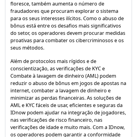
floresce, também aumenta o número de
fraudadores que procuram explorar o sistema
para os seus interesses ilícitos. Como o abuso de
bônus está entre os desafios mais significativos
do setor, os operadores devem procurar medidas
proativas para combater os cibercriminosos e os
seus métodos.
Além de protocolos mais rígidos e de
conscientização, as verificações de KYC e
Combate à lavagem de dinheiro (AML) podem
reduzir o abuso de bônus em jogos de apostas na
internet, combater a lavagem de dinheiro e
minimizar as perdas financeiras. As soluções de
AML e KYC fáceis de usar, eficientes e seguras da
IDnow podem ajudar na integração de jogadores,
nas verificações de risco financeiro, nas
verificações de idade e muito mais. Com a IDnow,
os operadores podem garantir a conformidade