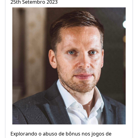
25th Setembro 2023
Explorando o abuso de bônus nos jogos de