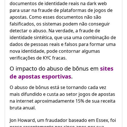
documentos de identidade reais na dark web
para usar na fraude de plataformas de jogos de
apostas. Como esses documentos não são
falsificados, os sistemas podem não conseguir
detectar o abuso. Na verdade, a fraude de
identidade sintética, que usa uma combinação de
dados de pessoas reais e falsos para formar uma
nova identidade, pode contornar algumas
verificações de KYC fracas.
O impacto do abuso de bônus em
sites
de apostas esportivas
.
O abuso de bônus está se tornando cada vez
mais difundido e custa ao setor jogos de apostas
na internet aproximadamente 15% de sua receita
bruta anual.
Jon Howard, um fraudador baseado em Essex, foi