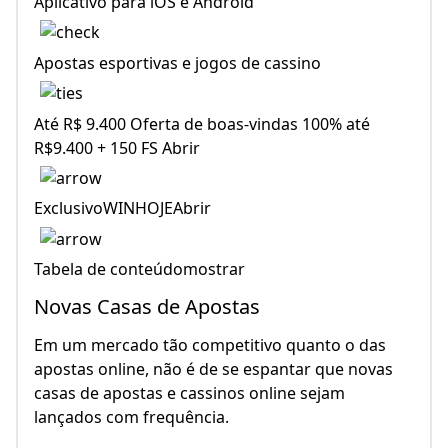
Aplicativo para iOS e Android
Apostas esportivas e jogos de cassino
Até R$ 9.400 Oferta de boas-vindas 100% até
R$9.400 + 150 FS Abrir
ExclusivoWINHOJEAbrir
Tabela de conteúdomostrar
Novas Casas de Apostas
Em um mercado tão competitivo quanto o das
apostas online, não é de se espantar que novas
casas de apostas e cassinos online sejam
lançados com frequência.