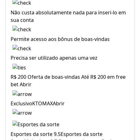
Não custa absolutamente nada para inseri-lo em
sua conta
Permite acesso aos bônus de boas-vindas
Precisa ser utilizado apenas uma vez
R$ 200 Oferta de boas-vindas Até R$ 200 em free
bet Abrir
ExclusivoKTOMAXAbrir
Esportes da sorte 9.5Esportes da sorte