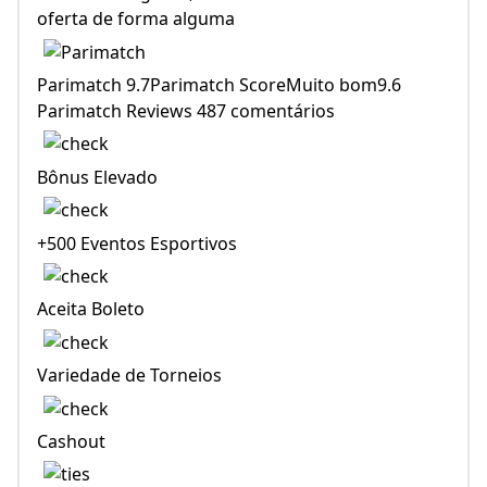
oferta de forma alguma
Parimatch 9.7Parimatch ScoreMuito bom9.6
Parimatch Reviews 487 comentários
Bônus Elevado
+500 Eventos Esportivos
Aceita Boleto
Variedade de Torneios
Cashout