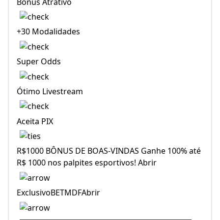
Bônus Atrativo
+30 Modalidades
Super Odds
Ótimo Livestream
Aceita PIX
R$1000 BÔNUS DE BOAS-VINDAS Ganhe 100% até
R$ 1000 nos palpites esportivos! Abrir
ExclusivoBETMDFAbrir