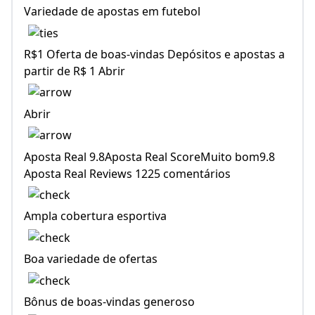
Variedade de apostas em futebol
R$1 Oferta de boas-vindas Depósitos e apostas a
partir de R$ 1 Abrir
Abrir
Aposta Real 9.8Aposta Real ScoreMuito bom9.8
Aposta Real Reviews 1225 comentários
Ampla cobertura esportiva
Boa variedade de ofertas
Bônus de boas-vindas generoso