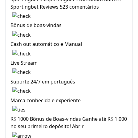
Sportingbet Reviews 523 comentários
Bônus de boas-vindas
Cash out automático e Manual
Live Stream
Suporte 24/7 em português
Marca conhecida e experiente
R$ 1000 Bônus de Boas-vindas Ganhe até R$ 1.000
no seu primeiro depósito! Abrir