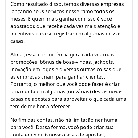
Como resultado disso, temos diversas empresas
lançando seus serviços nesse ramo todos os
meses. E quem mais ganha com isso é você
apostador, que recebe cada vez mais atenção e
incentivos para se registrar em algumas dessas
casas.
Afinal, essa concorrência gera cada vez mais
promoções, bônus de boas-vindas, jackpots,
inovação em jogos e diversas outras coisas que
as empresas criam para ganhar clientes.
Portanto, o melhor que você pode fazer é criar
uma conta em algumas (ou várias) destas novas
casas de apostas para aproveitar o que cada uma
tem de melhor a oferecer.
No fim das contas, não há limitação nenhuma
para você. Dessa forma, você pode criar sua
conta em 5 ou 6 novas casas de apostas,