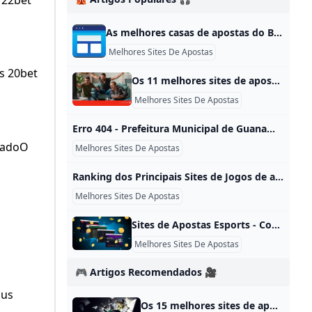
As melhores casas de apostas do Brasil em 2024 Conheça as melhores casas de apostas esportivas no Brasil de acordo com a análise do Clube da Aposta. Veja também os melhores bônus em 2024 Bet365 é confiável? Bônus até R$500 APOSTAR Pinnacle é confiável? Aposte com melhores odds APOSTAR Betfair é confiável? Até R$600 em apostas grátis! APOSTAR Betano é confiável? Bônus de 100% até R$1000 APOSTAR Casa de Apostas é confiável? Bônus de 100% até R$200 APOSTAR Ao longo dos nossos mais de 10 anos no mercado de apostas, já participamos de uma série de eventos e pesquisas com nossos usuários que nos permitiram eleger alguns fatores que são os critérios considerados como os mais relevantes entre os apostadores brasileiros para escolher e avaliar cada casa de apostas.
Melhores Sites De Apostas
s 20bet
Os 11 melhores sites de apostas em Portugal - C-Studio - Jornal Record Nunca foi tão fácil fazer apostas desportivas. Fazem parte da lista dos melhores sites de apostas em Portugal nomes como a Betano e a ESC Online. Assinar E-Paper NotificaçõesDeseja receber notificaçõesCancelarContinuar Newsletter Iniciativas Entrar Assine já Nunca foi tão fácil fazer apostas desportivas. Fazem parte da lista dos melhores sites de apostas em Portugal nomes como a Betano e a ESC Online. O indicador mais revelador da viabilidade dos sites de apostas legais é a sua segurança.
Melhores Sites De Apostas
Erro 404 - Prefeitura Municipal de Guanambi - Site Oficial Site Oficial Prefeitura Municipal de Guanambi - Bahia, Gestão 2021-2024 Acessibilidade Leitor de tela Fale com a Prefeitura A Cidade Prefeito Vice-prefeito Vereadores Intendentes e Prefeitos Fotos Vídeos Áudios Notícias Diário Oficial e-SIC Ouvidoria Acesso à Informação Licitações Editais Editais Diversos Contratos Publicações Obras Públicas Municipais Carta de Serviço Transporte Escolar Servidores Diárias e Passagens Mapa do Site Nota Fiscal eletrônica Certidão Negativa de Débito TCM - Consulta Publica Perguntas Frequentes
rcadoO
Melhores Sites De Apostas
Ranking dos Principais Sites de Jogos de apostas em - fevereiro 2025 Similarweb O ranking completo de sites de Jogos de apostas: clique aqui para acessar gratuitamente uma lista com os principais sites de Jogos de apostas do mundo, classificados por tráfego e engajamento bet.br está classificado como número 1, sendo o site mais popular na categoria de Jogos de apostas em fevereiro 2025. O tempo médio que os usuários passam no site é de 00:14:28 minutos e eles veem, em média, 15.56 páginas por visita.
Melhores Sites De Apostas
Sites de Apostas Esports - Como escolher o melhor para você ▷ Escolha o melhor site de apostas esports de acordo com o seu perfil. Saiba aqui os critérios para escolher entre as melhores casa de apostas em esports. Tudo depende do tipo de apostador que você é e da sua experiência nesse ramo. Porém, há critérios a serem mantidos, e nós analisamos padrões que devem estar presentes para que uma casa de apostas seja confiável, e de fato possa estar entre as melhores opções para você.
Melhores Sites De Apostas
🎮 Artigos Recomendados 🎥
nus
Os 15 melhores sites de apostas esportivas Nós da Nugget Mag fizemos uma revisão das melhores casas de apostas esportivas reúne os principais sites para apostar com base em diferentes recursos. Aqui você encontrar