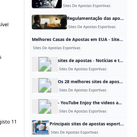
Sites De Apostas Esportivas
Regulamentação das apostas esportivas no Brasil: saiba tudo Como funciona a regulamentação das apostas esportivas no Brasil? Veja o que diz a legislação e como se adaptar. 1. Como é a regulamentação das apostas esportivas no Brasil? 2. Qual as leis e projetos de regulamentação das apostas esportivas? - Medida Provisória 1.182/2023 - Como funcionará a norma de regulamentação das apostas esportivas no Brasil? - Fiscalização - Legalidade - Impostos - Lavagem de dinheiro - Participantes das apostas - Vício em jogo - Entrada em vigor - Projeto de lei 442/1991 - Lei 14.
ível
Sites De Apostas Esportivas
Melhores Casas de Apostas em EUA - Sites de Apostas Esportivas Online para October 2024 Descubra as melhores casas de apostas em EUA! Revistas objetivas, bônus exclusivos e recomendações confiáveis ​​esperam por você. Aproveite a experiência de apostas! Livros online em todo o EUA estão sempre a lutar para oferecer aos seus actuais consumidores ofertas novas e melhoradas, a fim de manter os apostadores a utilizar os seus sites de apostas, e identificámos todas as maiores ofertas de apostas. Recompensas recorrentes, apostas gratuitas, e até cashback dão dinheiro composto e permitem mais apostas desportivas.
Sites De Apostas Esportivas
s
sites de apostas - Notícias e tudo sobre CNN Brasil Tudo sobre sites de apostas. Conteúdos, notícias, entrevistas, breaking news e mais. Acompanhe na CNN Brasil! 11/10/2024 às 17:01 09/09/2024 às 12:24 05/09/2024 às 16:00 29/08/2024 às 17:28 27/10/2023 às 11:50 05/09/2023 às 14:20 26/07/2023 às 12:28 24/07/2023 às 23:09 20/07/2023 às 09:47 20/06/2023 às 04:00 13/05/2023 às 04:00 18/04/2023 às 13:39 14/04/2023 às 12:51 10/04/2023 às 20:47 06/04/2023 às 14:38 04/04/2023 às 17:41 Messi surpreende e elege favorito à Bola de Ouro: “Seria injusto não reconhecer” Novo vídeo mostra momentos finais do líder do Hamas, Yahya Sinwar, segundo Israel Alessandra Negrini sobre namoro com Marcos Palmeira: “Me tratava igual brother” Relembre o caso do Maníaco do Parque, tema de filme que estreia hoje Al-Ain x Al-Hilal: horário e onde assistir ao possível retorno de Neymar
Sites De Apostas Esportivas
Os 28 melhores sites de apostas esportivas do Brasil (Outubro 2024) Faça seu cadastro e ganhe até R$ 15190 de bônus de boas vindas nos 28 sites de apostas mais reputadas do brasil ! Registre-se e comece já a apostar! Conheça agora mesmo as melhores plataformas e sites de apostas esportivas no Brasil para apostar em todas as competições que desejar como o futebol, basquete ou até tênis de 2024. Joga por diversão, Com moderação | 18+ | Patrocidado Site de apostas n°119.
Sites De Apostas Esportivas
- YouTube Enjoy the videos and music you love, upload original content, and share it all with friends, family, and the world on YouTube.
Sites De Apostas Esportivas
isto 11
Principais sites de apostas esportivas na Nigéria - esportes completos Bet9ja é um dos melhores sites de apostas esportivas da Nigéria, combinando uma sólida plataforma tecnológica que atende aos padrões europeus A Bet9ja é um dos melhores sites de apostas esportivas da Nigéria, combinando uma sólida plataforma tecnológica que atende aos padrões das operadoras europeias, com uma rede de profissionais de apostas que conhecem profundamente o mercado local. É uma excelente opção para todo apostador e é absolutamente satisfatória em vários aspectos, como apostas especiais, opções de pagamento e ótimos serviços de apostas.
Sites De Apostas Esportivas