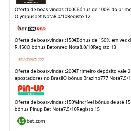
Oferta de boas-vindas :100€Bónus de 100% do prim
Olympusbet Nota8.0/10Registo 12
Oferta de boas-vindas :150€Bónus de 150% em vez d
R.450O bónus Betonred Nota8.0/10Registo 13
Oferta de boas-vindas :200€Primeiro depósito vale 
apostadores no BrasilO bónus Brazino777 Nota7.5/1
Oferta de boas-vindas :150%Incrível bónus de até 
bónus Pinup Bet Nota7.5/10Registo 15