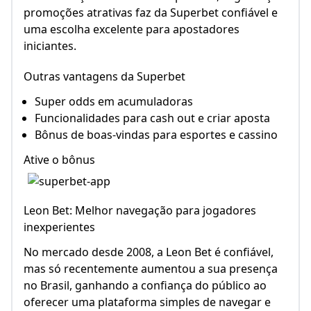
promoções atrativas faz da Superbet confiável e
uma escolha excelente para apostadores
iniciantes.
Outras vantagens da Superbet
Super odds em acumuladoras
Funcionalidades para cash out e criar aposta
Bônus de boas-vindas para esportes e cassino
Ative o bônus
Leon Bet: Melhor navegação para jogadores
inexperientes
No mercado desde 2008, a Leon Bet é confiável,
mas só recentemente aumentou a sua presença
no Brasil, ganhando a confiança do público ao
oferecer uma plataforma simples de navegar e