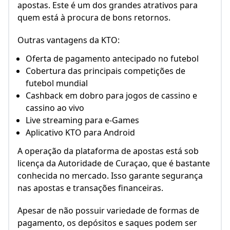
apostas. Este é um dos grandes atrativos para
quem está à procura de bons retornos.
Outras vantagens da KTO:
Oferta de pagamento antecipado no futebol
Cobertura das principais competições de
futebol mundial
Cashback em dobro para jogos de cassino e
cassino ao vivo
Live streaming para e-Games
Aplicativo KTO para Android
A operação da plataforma de apostas está sob
licença da Autoridade de Curaçao, que é bastante
conhecida no mercado. Isso garante segurança
nas apostas e transações financeiras.
Apesar de não possuir variedade de formas de
pagamento, os depósitos e saques podem ser