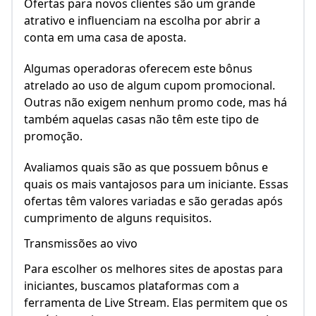
Ofertas para novos clientes são um grande
atrativo e influenciam na escolha por abrir a
conta em uma casa de aposta.
Algumas operadoras oferecem este bônus
atrelado ao uso de algum cupom promocional.
Outras não exigem nenhum promo code, mas há
também aquelas casas não têm este tipo de
promoção.
Avaliamos quais são as que possuem bônus e
quais os mais vantajosos para um iniciante. Essas
ofertas têm valores variadas e são geradas após
cumprimento de alguns requisitos.
Transmissões ao vivo
Para escolher os melhores sites de apostas para
iniciantes, buscamos plataformas com a
ferramenta de Live Stream. Elas permitem que os