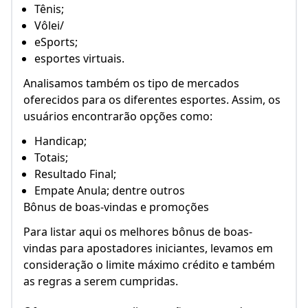
Tênis;
Vôlei/
eSports;
esportes virtuais.
Analisamos também os tipo de mercados
oferecidos para os diferentes esportes. Assim, os
usuários encontrarão opções como:
Handicap;
Totais;
Resultado Final;
Empate Anula; dentre outros
Bônus de boas-vindas e promoções
Para listar aqui os melhores bônus de boas-
vindas para apostadores iniciantes, levamos em
consideração o limite máximo crédito e também
as regras a serem cumpridas.