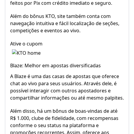
feitos por Pix com crédito imediato e seguro.
Além do bônus KTO, site também conta com
navegação intuitiva e fácil localização de seções,
competições e eventos ao vivo.
Ative o cupom
Blaze: Melhor em apostas diversificadas
A Blaze é uma das casas de apostas que oferece
chat ao vivo para seus usuários. Através dele, é
possível interagir com outros apostadores e
compartilhar informações ou até mesmo palpites.
Além disso, há um bônus de boas-vindas de até
R$ 1.000, clube de fidelidade, com recompensas
conforme o seu status na plataforma e
promoções recorrentes. Assim, oferece aos