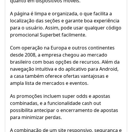
quanto em dispositivos móveis.
A página é limpa e organizada, o que facilita a
localização das seções e garante boa experiência
para o usuário. Assim, pode usar qualquer código
promocional Superbet facilmente.
Com operação na Europa e outros continentes
desde 2008, a empresa chegou ao mercado
brasileiro com boas opções de recursos. Além da
navegação intuitiva e do aplicativo para Android,
a casa também oferece ofertas vantajosas e
ampla lista de mercados e eventos.
As promoções incluem super odds e apostas
combinadas, e a funcionalidade cash out
possibilita antecipar o encerramento de apostas
para minimizar perdas.
A combinação de um site responsivo, segurança e