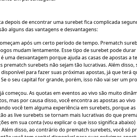
ta depois de encontrar uma surebet fica complicada segun
s são alguns das vantagens e desvantagens:
 começam após um certo período de tempo. Prematch sureb
 jogos mudam lentamente. Esse tipo de surebet pode durar
m é uma desvantagem porque ajuda as casas de apostas a t
 prematch surebets não sejam tão lucrativas. Além disso, 
o disponível para fazer suas próximas apostas, já que terá q
Se o seu capital for grande, porém, isso não vai ser um pr
já começou. As quotas em eventos ao vivo são muito dinâm
s, mas por causa disso, você encontra as apostas ao vivo
ando você tem alguma experiência em surebets, porque as
ão as live surebets se tornam mais lucrativas do que prem
es em sua conta (vou explicar o que isso significa abaixo
 Além disso, ao contrário do prematch surebets, você só pr