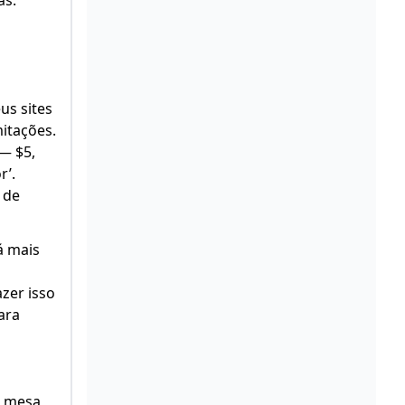
as.
us sites
itações.
 — $5,
r’.
 de
á mais
zer isso
ara
e mesa