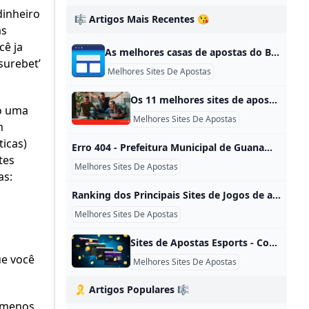
dinheiro
🎼 Artigos Mais Recentes 😘
as
cê ja
As melhores casas de apostas do Brasil em 2024 Conheça as melhores casas de apostas esportivas no Brasil de acordo com a análise do Clube da Aposta. Veja também os melhores bônus em 2024 Bet365 é confiável? Bônus até R$500 APOSTAR Pinnacle é confiável? Aposte com melhores odds APOSTAR Betfair é confiável? Até R$600 em apostas grátis! APOSTAR Betano é confiável? Bônus de 100% até R$1000 APOSTAR Casa de Apostas é confiável? Bônus de 100% até R$200 APOSTAR Ao longo dos nossos mais de 10 anos no mercado de apostas, já participamos de uma série de eventos e pesquisas com nossos usuários que nos permitiram eleger alguns fatores que são os critérios considerados como os mais relevantes entre os apostadores brasileiros para escolher e avaliar cada casa de apostas.
surebet’
Melhores Sites De Apostas
Os 11 melhores sites de apostas em Portugal - C-Studio - Jornal Record Nunca foi tão fácil fazer apostas desportivas. Fazem parte da lista dos melhores sites de apostas em Portugal nomes como a Betano e a ESC Online. Assinar E-Paper NotificaçõesDeseja receber notificaçõesCancelarContinuar Newsletter Iniciativas Entrar Assine já Nunca foi tão fácil fazer apostas desportivas. Fazem parte da lista dos melhores sites de apostas em Portugal nomes como a Betano e a ESC Online. O indicador mais revelador da viabilidade dos sites de apostas legais é a sua segurança.
o uma
Melhores Sites De Apostas
m
ticas)
Erro 404 - Prefeitura Municipal de Guanambi - Site Oficial Site Oficial Prefeitura Municipal de Guanambi - Bahia, Gestão 2021-2024 Acessibilidade Leitor de tela Fale com a Prefeitura A Cidade Prefeito Vice-prefeito Vereadores Intendentes e Prefeitos Fotos Vídeos Áudios Notícias Diário Oficial e-SIC Ouvidoria Acesso à Informação Licitações Editais Editais Diversos Contratos Publicações Obras Públicas Municipais Carta de Serviço Transporte Escolar Servidores Diárias e Passagens Mapa do Site Nota Fiscal eletrônica Certidão Negativa de Débito TCM - Consulta Publica Perguntas Frequentes
tes
Melhores Sites De Apostas
as:
Ranking dos Principais Sites de Jogos de apostas em - fevereiro 2025 Similarweb O ranking completo de sites de Jogos de apostas: clique aqui para acessar gratuitamente uma lista com os principais sites de Jogos de apostas do mundo, classificados por tráfego e engajamento bet.br está classificado como número 1, sendo o site mais popular na categoria de Jogos de apostas em fevereiro 2025. O tempo médio que os usuários passam no site é de 00:14:28 minutos e eles veem, em média, 15.56 páginas por visita.
Melhores Sites De Apostas
Sites de Apostas Esports - Como escolher o melhor para você ▷ Escolha o melhor site de apostas esports de acordo com o seu perfil. Saiba aqui os critérios para escolher entre as melhores casa de apostas em esports. Tudo depende do tipo de apostador que você é e da sua experiência nesse ramo. Porém, há critérios a serem mantidos, e nós analisamos padrões que devem estar presentes para que uma casa de apostas seja confiável, e de fato possa estar entre as melhores opções para você.
ue você
Melhores Sites De Apostas
🎗️ Artigos Populares 🎼
u menos