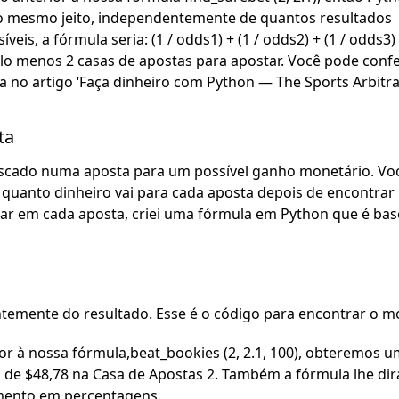
do mesmo jeito, independentemente de quantos resultados
veis, a fórmula seria: (1 / odds1) + (1 / odds2) + (1 / odds3)
lo menos 2 casas de apostas para apostar. Você pode confe
a no artigo ‘Faça dinheiro com Python — The Sports Arbitr
ta
riscado numa aposta para um possível ganho monetário. Vo
r quanto dinheiro vai para cada aposta depois de encontra
ocar em cada aposta, criei uma fórmula em Python que é ba
entemente do resultado. Esse é o código para encontrar o m
r à nossa fórmula,beat_bookies (2, 2.1, 100), obteremos 
 de $48,78 na Casa de Apostas 2. Também a fórmula lhe dir
timento em percentagens.