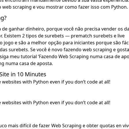
 os encontram manualmente devido à sua vasta experiência
o web scraping e vou mostrar como fazer isso com Python.
ng?
a de ganhar dinheiro, porque você não precisa vender os d
. Existem 2 tipos de surebets — prematch surebets e live
o jogo e são a melhor opção para iniciantes porque são fác
as surebets. Se você é novo fazendo web scraping e gosta
siga meu tutorial ‘Fazendo Web Scraping numa casa de ap
ng numa casa de aposta.
ite in 10 Minutes
e websites with Python even if you don’t code at all!
e websites with Python even if you don’t code at all!
co mais difícil de fazer Web Scraping e obter quotas en vivo